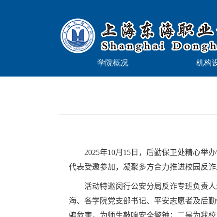
学院概况
机构
2025
年
10
月
15
日，后勤保卫处精心举办
代表受邀参加，凝聚多方合力推进校园反诈
活动特邀闵行公安分局反诈专班负责人
海、各学院党支部书记、平安志愿者及后勤
骗危害，为师生敲响安全警钟；二是为我校