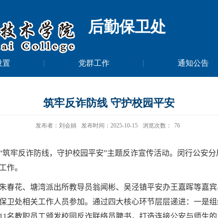
后勤保卫处
设置
党群工作
通知公告
筑牢反诈防线 守护校园平安
发布者：刘会娟
发布时间：2025-10-15
浏览次数：
76
“筑牢反诈防线，守护校园平安”主题反诈宣传活动。闵行公安
工作。
朱春花、塘湾派出所教导员翁闻彬、吴泾镇平安办王嘉晖等嘉宾
保卫处相关工作人员参加。通过四大核心环节层层递进：一是组
11
名教职员工颁发校园反诈联络员聘书，打造连接公安与师生的