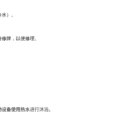
冷水）。
待修牌，以便修理。
动设备使用热水
进行沐浴。