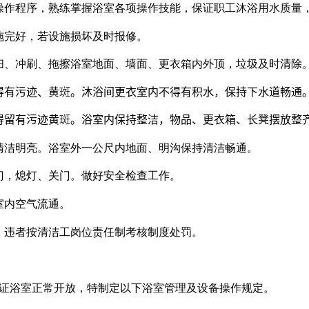
操作程序，熟练掌握浴室各项操作技能，保证职工沐浴用水质量
施完好，若设施损坏及时报修。
扫、冲刷、拖擦浴室地面、墙面、更衣箱内外顶，垃圾及时清除
得有污迹、黄
斑
。沐浴间更衣室内不得有积水，保持下水道畅通
得留有污迹黄
斑
。浴室内保持整洁，物品、更衣箱、长凳摆放整
清洁明亮。浴室外一公尺内地面、明沟保持清洁畅通。
门，熄灯、关门。做好安全检查工作。
室内空气流通。
，违者按清洁工岗位责任制考核制度处罚。
证浴室正常开放，特制定以下浴室管理及设备操作规定。